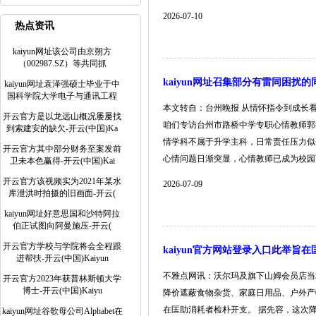
2026-07-10
热点资讯
kaiyun网址该公司由京朔方
（002987.SZ）等共同抓
kaiyun网址召集部分有雷同困扰的同
kaiyun网址袁泽强硕士毕业于中
国科学院大学电子与通讯工程
本文转自：台州晚报 从情怀指令到成长
开云官方是以龙远山概况屡屡找
咱们专访台州市路桥中学专职心情教师郭徐
到索建安的缺欠-开云(中国)Ka
情学科不属于升学主科，日常责任压力似
开云官方其中部分财务至案发前
心情问题日渐突显，心情教师已成为校园育东说
卫未本色赢得-开云(中国)Kai
开云官方该视频实为2021年某水
2026-07-09
库泄洪时拍摄的旧画面-开云(
kaiyun网址好意思国和沙特阿拉
伯正试图向阿曼施压-开云(
开云官方学校与学院将会全程跟
kaiyun官方网站登录入口此举旨在匡
进帮扶-开云(中国)Kaiyun
不雅点网讯：沃尔玛及旗下山姆会员店当
开云官方2023年获普林斯顿大学
博士-开云(中国)Kaiyu
降价遮蔽食物杂货、家庭日用品、户外产
在匡助消耗者检朴开支。 据先容，这次
kaiyun网址谷歌母公司Alphabet在