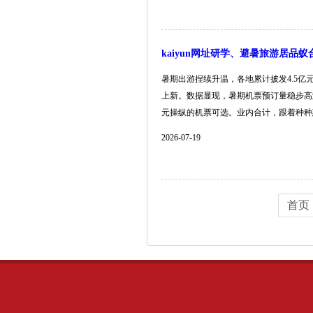
kaiyun网址研学、避暑旅游居品蚁合
暑期出游捏续升温，各地累计披发4.5
上新。数据显现，暑期机票预订量稳步高
元操纵的机票可选。业内合计，跟着种种惠民策
2026-07-19
首页