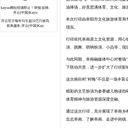
油捧场，好意思满体育、文化、旅
kaiyun网站招满即止！举报/反映-
开云(中国)Kaiyu
本次行径由阜阳市文化旅游体育局
开云官方每年勾引超10万只候鸟
前来越冬-开云(中国)Kaiy
现实。
行径依托阜南原土文化资源，用心
演、跳舞、唢呐扮演、小品等，现
与此同期，阜南融媒体中心对整场
下联动共赏，进一步扩大了行径影
这次南街村“村晚”不仅是一场丰富
精彩的文艺扮演为参赛健儿饱读劲
体育精神与旅游资源深度交融。
通过这次行径，充分展现了阜南乡
念志阜南、了解阜南、走进中岗镇