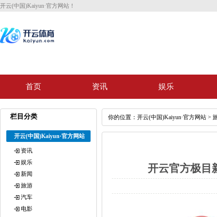
开云(中国)Kaiyun·官方网站！
首页
资讯
娱乐
栏目分类
你的位置：
开云(中国)Kaiyun·官方网站
>
开云(中国)Kaiyun·官方网站
资讯
娱乐
开云官方极目新
新闻
旅游
汽车
电影