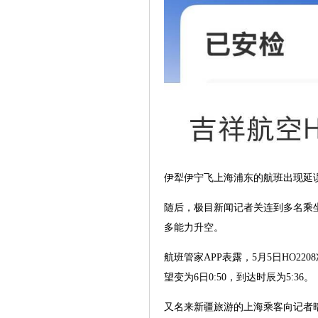
伊犁伊宁飞上海浦东的航班出现延
随后，极目新闻记者关连到多名乘
多能力升空。
航班管家APP表露，5月5日HO22
望变为6日0:50，到达时辰为5:36。
又名来新疆旅游的上海乘客向记者