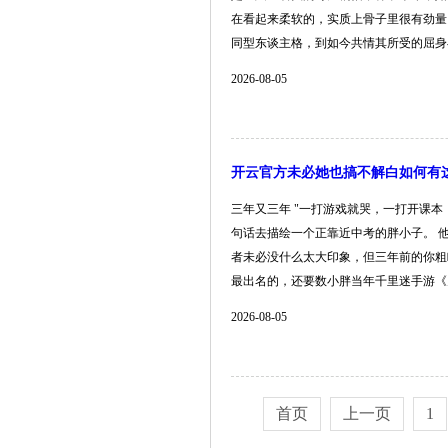
在看起来柔软的，实质上骨子里很有劲量，
同型东谈主格，到如今共情其所受的屈身与韧.
2026-08-05
开云官方未必她也搞不解白如何有这样
三年又三年 "一打游戏就哭，一打开课
句话去描绘一个正靠近中考的胖小子。 
者未必没什么太大印象，但三年前的你粗略
最出名的，还要数小胖当年千里迷手游《火影忍
2026-08-05
首页
上一页
1