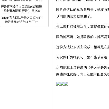
开云官网登录入口黑脸的赵丽颖
陶昕然这话的意旨意思是，她接收
并非形象翻车-开云(中国)Kai
认同她的实力就饱和了。
kaiyun官方网站登录入口47岁的
他苦练无为话急口令-开云
是以陶昕然被淘汰后，莫得像其他
因为她不屑，她是骄傲的，她不需
这份方法让东谈主投诚，相等是在
何况陶昕然很灵巧，她不撕节目组
之前她就上过芒果的《是犬子是姆妈
两边保抓友好，异日还能有配合契