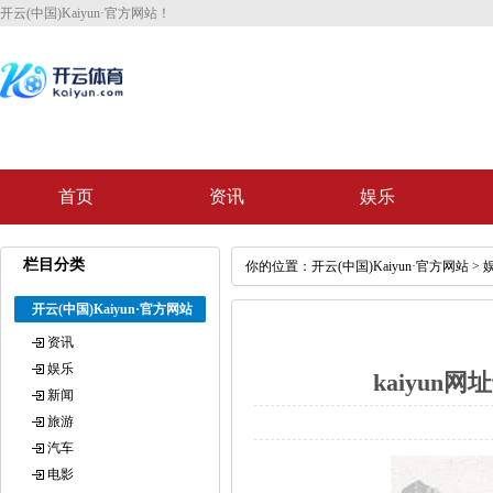
开云(中国)Kaiyun·官方网站！
首页
资讯
娱乐
栏目分类
你的位置：
开云(中国)Kaiyun·官方网站
>
开云(中国)Kaiyun·官方网站
资讯
娱乐
kaiyun
新闻
旅游
汽车
电影