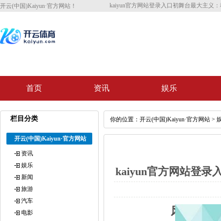
kaiyun官方网站登录入口初舞台最大主义：
开云(中国)Kaiyun·官方网站！
首页
资讯
娱乐
栏目分类
你的位置：
开云(中国)Kaiyun·官方网站
>
开云(中国)Kaiyun·官方网站
资讯
娱乐
kaiyun官方网站
新闻
旅游
汽车
风2026定
电影