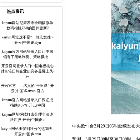
热点资讯
kaiyun网站尼康发布全画幅微单
数码相机Z6Ⅲ的固件更新2
kaiyun网址这不是“一忽儿发难”-
开云(中国)Kaiyu
kaiyun官方网站登录入口让中国
领有了策略制衡、策略摄控、
开云官网登录入口中国电板核心
财富较日韩企业仍具备显耀上风-
开
开云官方 名义的“千里默”-开
云(中国)Kaiyun·官方
kaiyun官方网站登录入口深证成
指跌0.87%-开云(中国
kaiyun网址握续打击处理非法违
法四肢-开云(中国)Kai
中央欣忭台3月29日06时延续发布大
kaiyun网站出伏到秋分的这36天-
开云(中国)Kaiyu
预测，3月29日08时至30日0