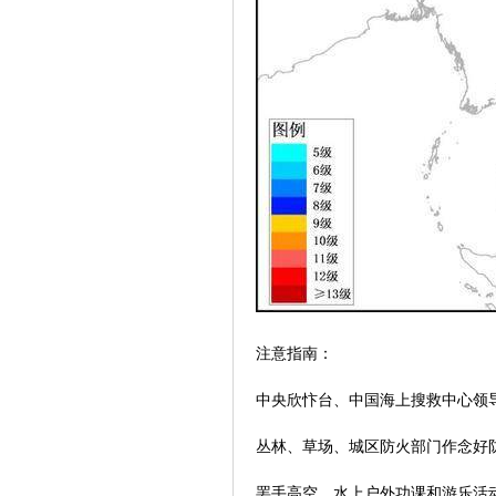
注意指南：
中央欣忭台、中国海上搜救中心领
丛林、草场、城区防火部门作念好
罢手高空、水上户外功课和游乐活